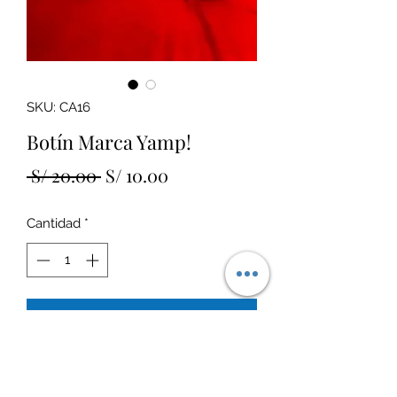
SKU: CA16
Botín Marca Yamp!
Precio
Precio
 S/ 20.00 
S/ 10.00
de
Cantidad
*
oferta
Agregar al carrito
Talla 30