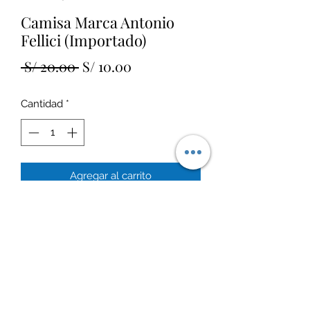
Camisa Marca Antonio
Fellici (Importado)
Precio
Precio
 S/ 20.00 
S/ 10.00
de
Cantidad
*
oferta
Agregar al carrito
Talla 8
Estado: 9/10
Política de Envío
Hacemos envíos a todos los Distritos