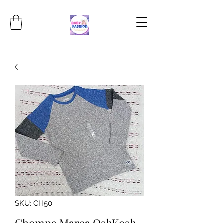
SKU: CH50
Chompa Marca OshKosh