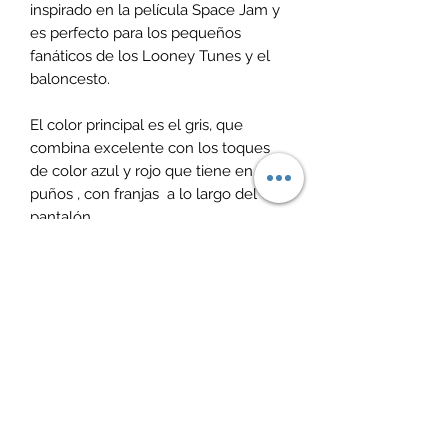
inspirado en la película Space Jam y
es perfecto para los pequeños
fanáticos de los Looney Tunes y el
baloncesto.
El color principal es el gris, que
combina excelente con los toques
de color azul y rojo que tiene en los
puños , con franjas a lo largo del
pantalón.
La polera tiene capucha y un parche
lenticular en la parte frontal, el cual
cobra vida cuando se mueve,
mostrando a los personajes de Space
Jam en acción.
El pantalón es del mismo color gris;
ambas piezas están confeccionadas
en 100% algodón, lo cual dará