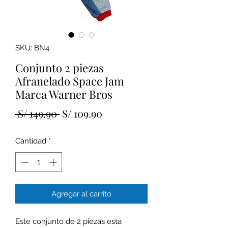
SKU: BN4
Conjunto 2 piezas
Afranelado Space Jam
Marca Warner Bros
Precio
Precio
 S/ 149.90 
S/ 109.90
de
Cantidad
*
oferta
Agregar al carrito
Este conjunto de 2 piezas está