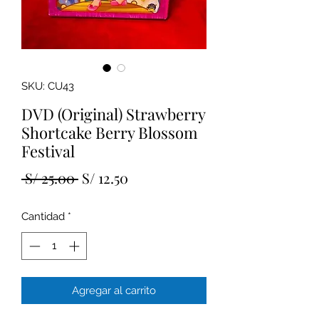
SKU: CU43
DVD (Original) Strawberry
Shortcake Berry Blossom
Festival
Precio
Precio
 S/ 25.00 
S/ 12.50
de
Cantidad
*
oferta
Agregar al carrito