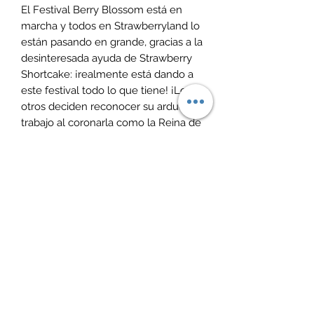
El Festival Berry Blossom está en 
marcha y todos en Strawberryland lo 
están pasando en grande, gracias a la 
desinteresada ayuda de Strawberry 
Shortcake: ¡realmente está dando a 
este festival todo lo que tiene! ¡Los 
otros deciden reconocer su arduo 
trabajo al coronarla como la Reina de 
las Flores de Berry!Información de 
producto:Tiempo de ejecución: 1 hora 
y 4 minutosNúmero de discos: 
1Formato de medios digitales 
Formatos múltiples, Animado, Color, 
Doblado, Pantalla completa, NTSC, 
SubtituladoActores: Sarah Heinke, 
DeJare Barfield, Kathleen Barr, Nils 
Haaland, Bianca HeywardDoblado: 
EspañolEstado: Nuevo