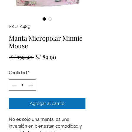
SKU: A489
Manta Micropolar Minnie
Mouse
Precio
Precio
 S/ 139.90 
S/ 89.90
de
Cantidad
*
oferta
Agregar al carrito
No es solo una manta, es una
inversión en bienestar, comodidad y