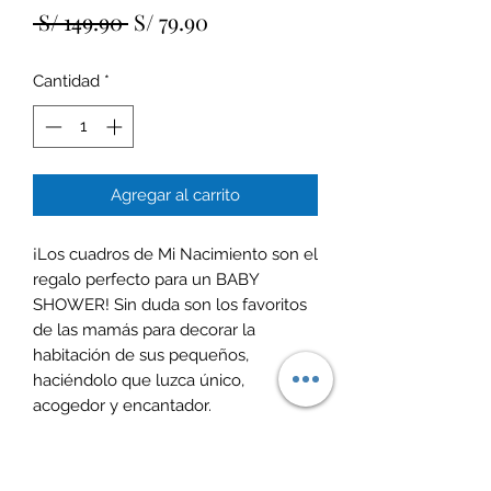
Precio
Precio
 S/ 149.90 
S/ 79.90
de
Cantidad
*
oferta
Agregar al carrito
¡Los cuadros de Mi Nacimiento son el
regalo perfecto para un BABY
SHOWER! Sin duda son los favoritos
de las mamás para decorar la
habitación de sus pequeños,
haciéndolo que luzca único,
acogedor y encantador.
Medidas:
Ancho: 5cm
Largo: 40cm