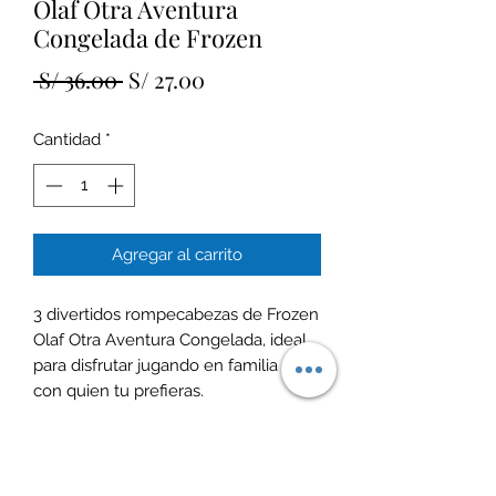
Olaf Otra Aventura
Congelada de Frozen
Precio
Precio
 S/ 36.00 
S/ 27.00
de
Cantidad
*
oferta
Agregar al carrito
3 divertidos rompecabezas de Frozen
Olaf Otra Aventura Congelada, ideal
para disfrutar jugando en familia o
con quien tu prefieras.
Incluye Castillo Metálico para guardar
las piezas.