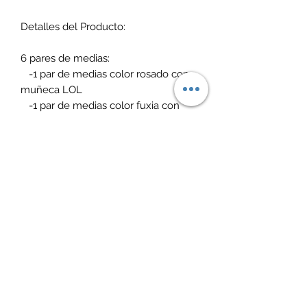
Detalles del Producto:
6 pares de medias:
-1 par de medias color rosado con
muñeca LOL
-1 par de medias color fuxia con
aplicativo de corazón roto
-1 par de medias fondo verde con
aplicativo de muñeca LOL
-1 par de medias con fondo rosado
con aplicativo de muñeca LOL
-1 par de medias color plomo con
aplicativo de la marca
-1 par de medias color crema con
aplicativo de muñeca LOL
Talla 4- 7 1/2 (20-24)