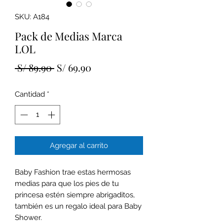
SKU: A184
Pack de Medias Marca
LOL
Precio
Precio
 S/ 89.90 
S/ 69.90
de
Cantidad
*
oferta
Agregar al carrito
Baby Fashion trae estas hermosas
medias para que los pies de tu
princesa estén siempre abrigaditos,
también es un regalo ideal para Baby
Shower.