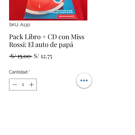
SKU: A130
Pack Libro + CD con Miss
Rossi: El auto de papá
Precio
Precio
 S/ 15.00 
S/ 12.75
de
Cantidad
*
oferta
Agregar al carrito
Estado: Nuevo