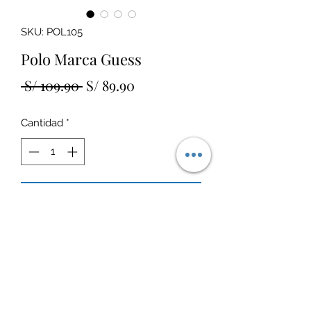
SKU: POL105
Polo Marca Guess
Precio
Precio
 S/ 109.90 
S/ 89.90
de
Cantidad
*
oferta
Agregar al carrito
Talla 6 Estado: Nuevo
Política de Envío
Hacemos envíos a todos los Distritos