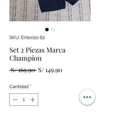
SKU: Enterizo 62
Set 2 Piezas Marca
Champion
Precio
Precio
 S/ 169.90 
S/ 149.90
de
Cantidad
*
oferta
Agregar al carrito
Talla 6 - 9M